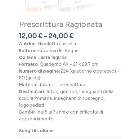
Prescrittura Ragionata
Fascia
12,00
€
-
24,00
€
di
Autrice
: Nicoletta Lastella
prezzo:
Editore
: Fabbrica dei Segni
da
Collana
: Lastellaguida
12,00 €
Formato
: Quaderno A4 – 21 x 29.7 cm
a
Numero di pagine
: 224 (quaderno operativo) –
24,00 €
80 (guida)
Materia
: Italiano – prescrittura
Destinatari
: Tutor, genitori, insegnanti della
scuola Primaria, insegnanti di sostegno,
logopedisti
Bambini dai 5 ai 7 anni o con difficoltà di
apprendimento
Scegli il volume