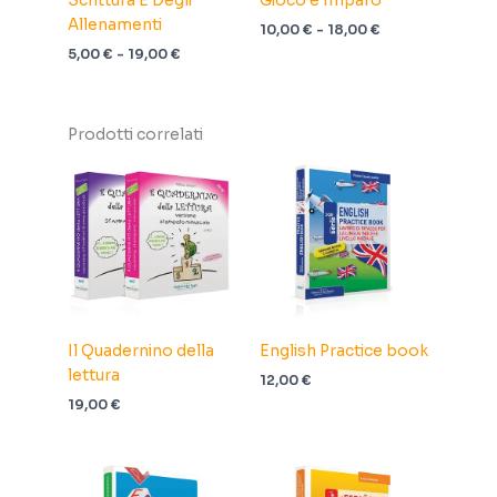
Scrittura E Degli
Gioco e Imparo
Allenamenti
Fascia
10,00
€
-
18,00
€
di
Fascia
5,00
€
-
19,00
€
prezzo:
di
da
prezzo:
10,00 €
da
a
5,00 €
Prodotti correlati
18,00 €
a
19,00 €
Il Quadernino della
English Practice book
lettura
12,00
€
19,00
€