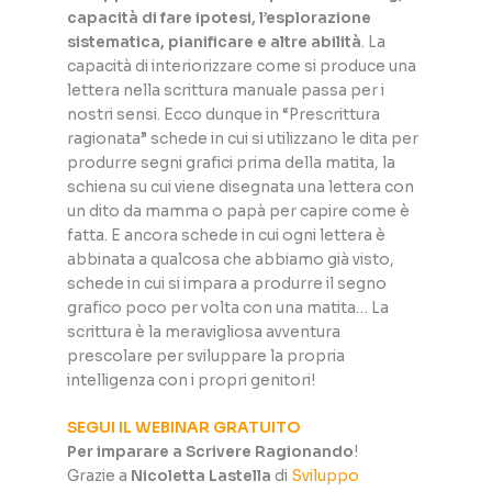
capacità di fare ipotesi, l’esplorazione
sistematica, pianificare e altre abilità
. La
capacità di interiorizzare come si produce una
lettera nella scrittura manuale passa per i
nostri sensi. Ecco dunque in “Prescrittura
ragionata” schede in cui si utilizzano le dita per
produrre segni grafici prima della matita, la
schiena su cui viene disegnata una lettera con
un dito da mamma o papà per capire come è
fatta. E ancora schede in cui ogni lettera è
abbinata a qualcosa che abbiamo già visto,
schede in cui si impara a produrre il segno
grafico poco per volta con una matita… La
scrittura è la meravigliosa avventura
prescolare per sviluppare la propria
intelligenza con i propri genitori!
SEGUI IL WEBINAR GRATUITO
Per imparare a Scrivere Ragionando
!
Grazie a
Nicoletta Lastella
di
Sviluppo