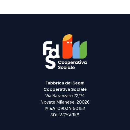
di
prezzo:
da
22,00 €
a
25,00 €
Fabbrica dei Segni
Cooperativa Sociale
Via Baranzate 72/74
Novate Milanese, 20026
P.IVA:
09034150152
SDI:
W7YVJK9