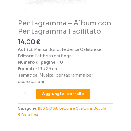
Pentagramma – Album con
Pentagramma Facilitato
14,00
€
Autrici
: Marisa Bono, Federica Calabrese
Editore
: Fabbrica dei Segni
Numero di pagine
: 40
Formato:
19 x 25 cm
Tematica
: Musica, pentagramma per
esercitazioni
Pentagramma
Aggiungi al carrello
-
Album
Categorie:
BES & DSA
,
Lettura e Scrittura
,
Scuola
con
& Didattica
Pentagramma
Facilitato
quantità