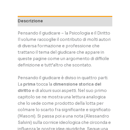
e
il
Diritto
Descrizione
quantità
Pensando il giudicare – la Psicologia e il Diritto
Il volume raccoglie il contributo di molti autori
di diversa formazione e professione che
trattano il tema del giudicare che appare in
queste pagine come un argomento di difficile
definizione e tutt’altro che scontato.
Pensando il giudicare è diviso in quattro parti.
La
prima
tocca la
dimensione storica del
diritto
e di alcuni suoi aspetti. Nel suo primo
capitolo se ne mostra una lettura analogica
che lo vede come prodotto della lotta per
colmare lo scarto fra significante e significato
(Masoni). Si passa poi a una nota (Alessandro
Salvini) sulla cornice ideologica che circonda e
influenza le nostre idee giuridiche. Segue una