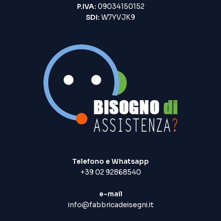
P.IVA:
09034150152
SDI:
W7YVJK9
Telefono e Whatsapp
+39 02 92868540
e-mail
info@fabbricadeisegni.it