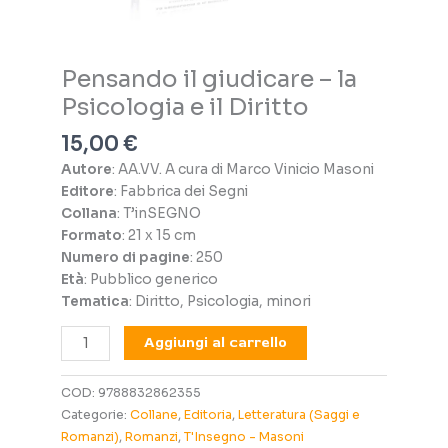
Pensando il giudicare – la
Psicologia e il Diritto
15,00
€
Autore
: AA.VV. A cura di Marco Vinicio Masoni
Editore
: Fabbrica dei Segni
Collana
: T’inSEGNO
Formato
: 21 x 15 cm
Numero di pagine
: 250
Età
: Pubblico generico
Tematica
: Diritto, Psicologia, minori
Pensando
Aggiungi al carrello
il
giudicare
COD:
9788832862355
–
Categorie:
Collane
,
Editoria
,
Letteratura (Saggi e
la
Romanzi)
,
Romanzi
,
T'Insegno - Masoni
Psicologia