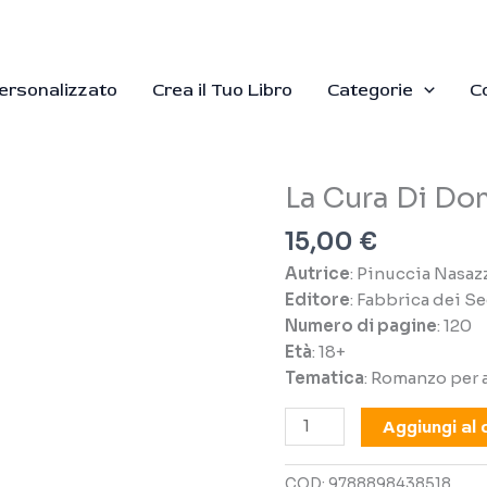
Personalizzato
Crea il Tuo Libro
Categorie
C
La Cura Di D
15,00
€
Autrice
: Pinuccia Nasaz
Editore
: Fabbrica dei S
Numero di pagine
: 120
Età
: 18+
Tematica
: Romanzo per 
La
Aggiungi al 
Cura
Di
COD:
9788898438518