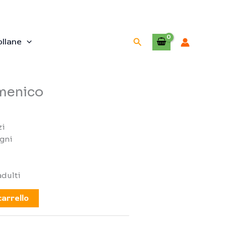
Cerca
ollane
omenico
zi
egni
adulti
carrello