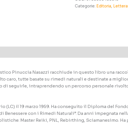
Domenico
Categorie:
Editoria
,
Lettera
quantità
istico Pinuccia Nasazzi racchiude in questo libro una raccol
 caro, tutte basate su rimedi naturali e destinate a migliora
 di seguirle, intraprendendo un percorso personale rivolto
ario (LC) il 19 marzo 1959. Ha conseguito il Diploma del Fo
di Benessere con i Rimedi Naturali”. Da anni impegnata nella 
listiche: Master Reiki, PNL, Rebirthing, Sciamanesimo. Ha p