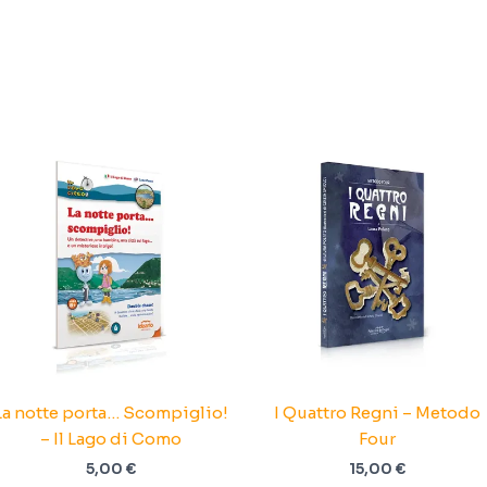
La notte porta… Scompiglio!
I Quattro Regni – Metodo
– Il Lago di Como
Four
5,00
€
15,00
€