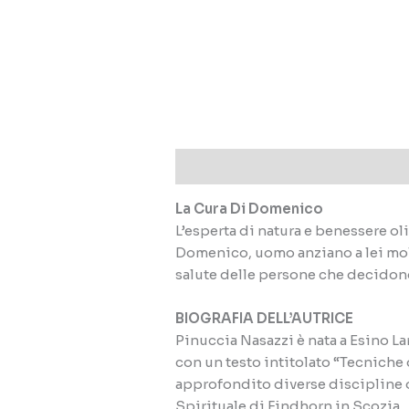
Descrizione
La Cura Di Domenico
L’esperta di natura e benessere ol
Domenico, uomo anziano a lei molto
salute delle persone che decidono
BIOGRAFIA DELL’AUTRICE
Pinuccia Nasazzi è nata a Esino L
con un testo intitolato “Tecniche 
approfondito diverse discipline o
Spirituale di Findhorn in Scozia.