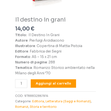
Il destino in grani
14,00
€
Titolo:
Il Destino In Grani
Autore
: Pierluigi Arcidiacono
Illustratore
: Copertina di Mattia Pistoia
Editore
: Fabbrica dei Segni
Formato
: A5 – 15 x 21 cm
Numero di pagine
: 288
Tematica
: Romanzo Storico ambientato nella
Milano degli Anni ’70
Il
Aggiungi al carrello
destino
in
COD:
9788832861914
grani
Categorie:
Editoria
,
Letteratura (Saggi e Romanzi)
,
quantità
Romanzi
,
Storia e territorio