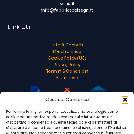
e-mail
info@fabbricadeisegni.it
Link Utili
Info & Contatti
Marchio Etico
Cookie Policy (UE)
Privacy Policy
Termini & Condizioni
Fai un reso
Gestisci Consenso
Per fornire le migliori esperienze, utilizziamo tecnologie come i
cookie per memorizzare e/o accedere alle informazioni del
dispositivo. Il consenso a queste tecnologie ci permetterà di
elaborare dati come il comportamento di navigazione o ID unici su
questo sito. Non acconsentire o ritirare il consenso può influire