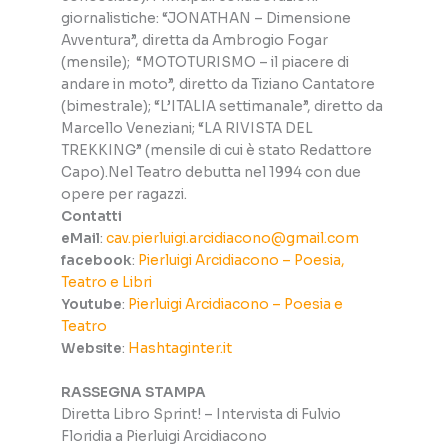
giornalistiche: “JONATHAN – Dimensione
Avventura”, diretta da Ambrogio Fogar
(mensile); “MOTOTURISMO – il piacere di
andare in moto”, diretto da Tiziano Cantatore
(bimestrale); “L’ITALIA settimanale”, diretto da
Marcello Veneziani; “LA RIVISTA DEL
TREKKING” (mensile di cui è stato Redattore
Capo).Nel Teatro debutta nel 1994 con due
opere per ragazzi.
Contatti
eMail
:
cav.pierluigi.arcidiacono@gmail.com
facebook
:
Pierluigi Arcidiacono – Poesia,
Teatro e Libri
Youtube
:
Pierluigi Arcidiacono – Poesia e
Teatro
Website
:
Hashtaginter.it
RASSEGNA STAMPA
Diretta Libro Sprint! – Intervista di Fulvio
Floridia a Pierluigi Arcidiacono