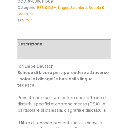
COD:
9788861113091
quantità
Categorie:
BES & DSA
,
Lingue Straniere
,
Scuola &
Didattica
Tag:
milli
Descrizione
Informazioni aggiuntive
Ich Liebe Deutsch
Schede di lavoro per apprendere attraverso
i colori e i disegni le basi della lingua
tedesca.
Pensato per facilitare coloro che soffrono di
disturbi specifici di apprendimento (DSA), in
particolare di dislessia, disgrafia e discalculia.
Il libro di tedesco presenta una via nuova e