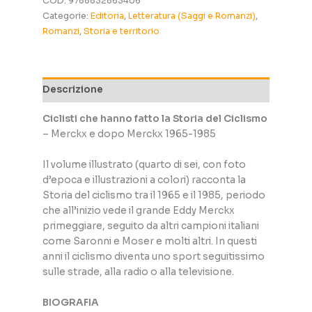
COD:
9788832863406
fatto
Categorie:
Editoria
,
Letteratura (Saggi e Romanzi)
,
la
Romanzi
,
Storia e territorio
Storia
del
Ciclismo
-
Descrizione
Merckx
e
Ciclisti che hanno fatto la Storia del Ciclismo
dopo
– Merckx e dopo Merckx 1965-1985
Merckx
1965-
Il volume illustrato (quarto di sei, con foto
1985
d’epoca e illustrazioni a colori) racconta la
quantità
Storia del ciclismo tra il 1965 e il 1985, periodo
che all’inizio vede il grande Eddy Merckx
primeggiare, seguito da altri campioni italiani
come Saronni e Moser e molti altri. In questi
anni il ciclismo diventa uno sport seguitissimo
sulle strade, alla radio o alla televisione.
BIOGRAFIA