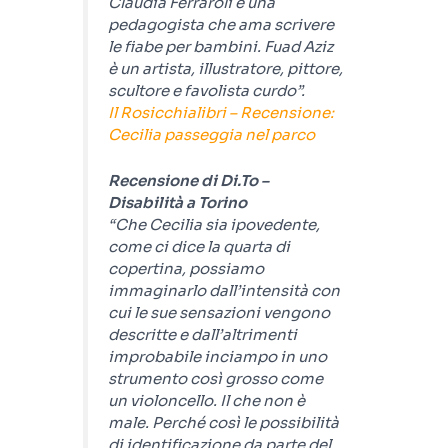
Claudia Ferraroli è una
pedagogista che ama scrivere
le fiabe per bambini. Fuad Aziz
è un artista, illustratore, pittore,
scultore e favolista curdo”.
Il Rosicchialibri – Recensione:
Cecilia passeggia nel parco
Recensione di Di.To –
Disabilità a Torino
“Che Cecilia sia ipovedente,
come ci dice la quarta di
copertina, possiamo
immaginarlo dall’intensità con
cui le sue sensazioni vengono
descritte e dall’altrimenti
improbabile inciampo in uno
strumento così grosso come
un violoncello. Il che non è
male. Perché così le possibilità
di identificazione da parte del