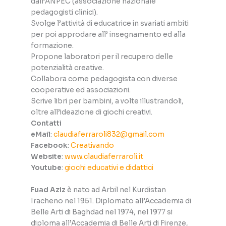
dall’ANPEC (associazione nazionale
pedagogisti clinici).
Svolge l’attività di educatrice in svariati ambiti
per poi approdare all’ insegnamento ed alla
formazione.
Propone laboratori per il recupero delle
potenzialità creative.
Collabora come pedagogista con diverse
cooperative ed associazioni.
Scrive libri per bambini, a volte illustrandoli,
oltre all’ideazione di giochi creativi.
Contatti
eMail
:
claudiaferraroli832@gmail.com
Facebook
:
Creativando
Website
:
www.claudiaferraroli.it
Youtube
:
giochi educativi e didattici
Fuad Aziz
è nato ad Arbil nel Kurdistan
Iracheno nel 1951. Diplomato all’Accademia di
Belle Arti di Baghdad nel 1974, nel 1977 si
diploma all’Accademia di Belle Arti di Firenze,