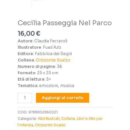
Cecilia Passeggia Nel Parco
16,00
€
Autore
: Claudia Ferraroli
Illustratore
: Fuad Aziz
Editore
: Fabbrica dei Segni
Collana
:
Orizzonte Scalzo
Numero di pagine
: 36
Formato
: 23 x 23 cm
Età di lettura
: 3+
Tematica
: emozioni, musica
Cecilia
Aggiungi al carrello
Passeggia
Nel
COD:
9788832860221
Parco
Categorie:
Albi illustrati
,
Collane
,
Libri e Albi per
quantità
l'Infanzia
,
Orizzonte Scalzo