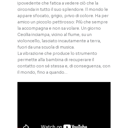
ipovedente che fatica a vedere ciò che la
circonda in tutto il suo splendore. Il mondo le
appare sfocato, grigio, privo di colore. Ha per
amico un piccolo pettirosso: Pilù che sempre
la accompagna e non sa volare. Un giorno
Cecilia inciampa, vicino al fiume, su un
violoncello, lasciato incautamente a terra,
fuori da una scuola di musica.
La vibrazione che produce lo strumento
permette alla bambina di recuperare il
contatto con sé stessa e, di conseguenza, con
il mondo, fino a quando…