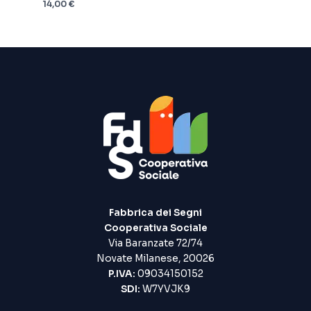
14,00
€
Fabbrica dei Segni
Cooperativa Sociale
Via Baranzate 72/74
Novate Milanese, 20026
P.IVA:
09034150152
SDI:
W7YVJK9