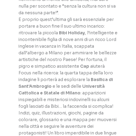
nulla per scontato e “senza la cultura non si va
da nessuna parte!”.
E proprio quest’ultima gli sarà essenziale per
portare a buon fine il suo ultimo incarico:
ritrovare la piccola
Bibi Holiday
, l’intelligente e
incontenibile figlia di nove anni di un ricco Lord
inglese in vacanza in Italia, scappata
dall’albergo a Milano per ammirare le bellezze
artistiche del nostro Paese! Per fortuna, il
pigro e simpatico assistente
Cap
aiuterà
Focus nella ricerca: la quarta tappa della loro
indagine li porterà ad esplorare la
Basilica di
Sant’Ambrogio
e le sedi delle
Università
Cattolica e Statale di Milano
: apparizioni
inspiegabili e misteriosi indovinelli su alcuni
fogli lasciati da Bibi… la faccenda si complica!
Indizi, quiz, illustrazioni, giochi, pagine da
colorare, glossario e una mappa per muoversi
nella città e seguire le avventure dei
protagonisti! Un libro imperdibile in due lingue