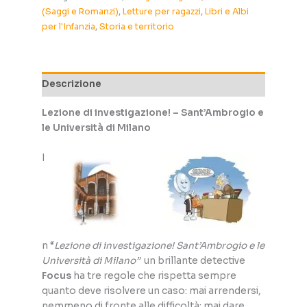
Sant’Ambrogio
(Saggi e Romanzi)
,
Letture per ragazzi
,
Libri e Albi
e
per l'Infanzia
,
Storia e territorio
le
Università
di
Milano
Descrizione
quantità
Lezione di investigazione! – Sant’Ambrogio e
le Università di Milano
I
n “
Lezione di investigazione! Sant’Ambrogio e le
Università di Milano”
un brillante detective
Focus
ha tre regole che rispetta sempre
quanto deve risolvere un caso: mai arrendersi,
nemmeno di fronte alle difficoltà; mai dare