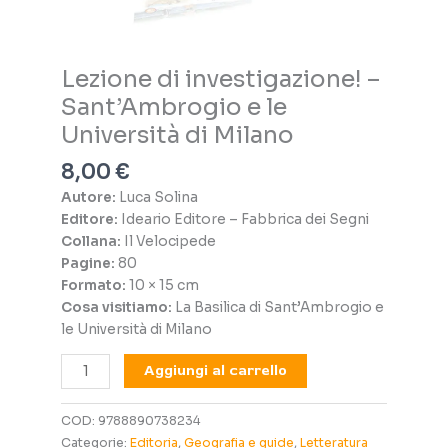
Lezione di investigazione! –
Sant’Ambrogio e le
Università di Milano
8,00
€
Autore:
Luca Solina
Editore:
Ideario Editore – Fabbrica dei Segni
Collana:
Il Velocipede
Pagine:
80
Formato:
10 × 15 cm
Cosa visitiamo:
La Basilica di Sant’Ambrogio e
le Università di Milano
Lezione
Aggiungi al carrello
di
investigazione!
COD:
9788890738234
-
Categorie:
Editoria
,
Geografia e guide
,
Letteratura