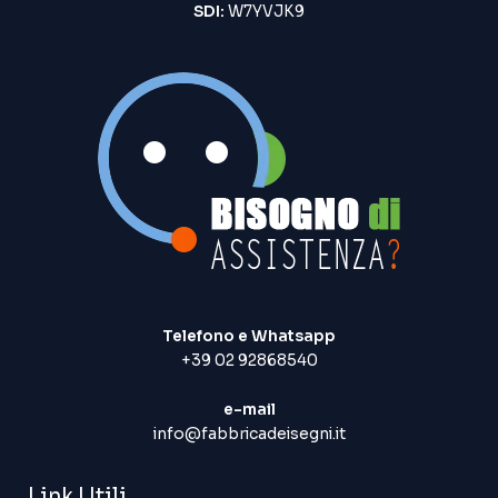
SDI:
W7YVJK9
Telefono e Whatsapp
+39 02 92868540
e-mail
info@fabbricadeisegni.it
Link Utili