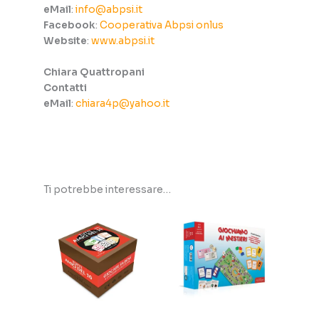
eMail
:
info@abpsi.it
Facebook
:
Cooperativa Abpsi onlus
Website
:
www.abpsi.it
Chiara Quattropani
Contatti
eMail
:
chiara4p@yahoo.it
Ti potrebbe interessare…