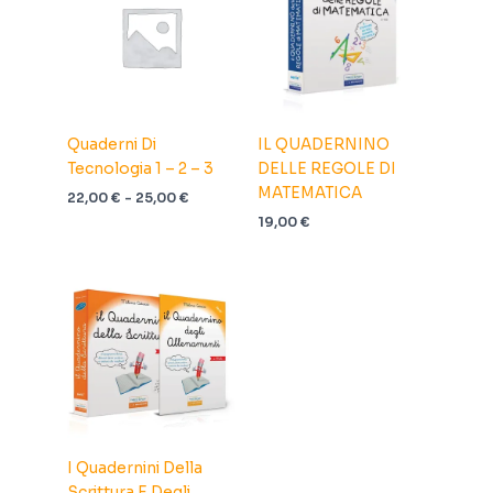
Quaderni Di
IL QUADERNINO
Tecnologia 1 – 2 – 3
DELLE REGOLE DI
MATEMATICA
Fascia
22,00
€
-
25,00
€
di
19,00
€
prezzo:
da
22,00 €
a
25,00 €
I Quadernini Della
Scrittura E Degli