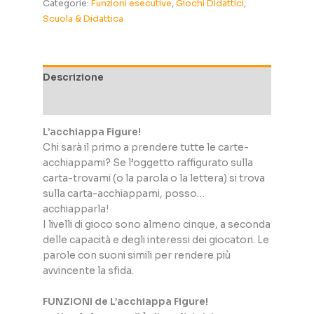
Categorie:
Funzioni esecutive
,
Giochi Didattici
,
Scuola & Didattica
Descrizione
Informazioni aggiuntive
L’acchiappa Figure!
Chi sarà il primo a prendere tutte le carte-
acchiappami? Se l’oggetto raffigurato sulla
carta-trovami (o la parola o la lettera) si trova
sulla carta-acchiappami, posso…
acchiapparla!
I livelli di gioco sono almeno cinque, a seconda
delle capacità e degli interessi dei giocatori. Le
parole con suoni simili per rendere più
avvincente la sfida.
FUNZIONI de L’acchiappa Figure!