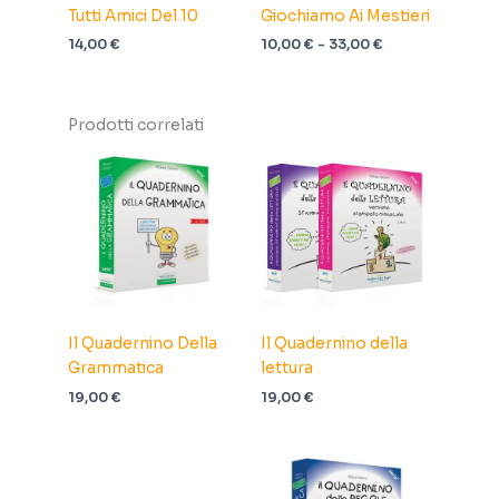
Tutti Amici Del 10
Giochiamo Ai Mestieri
Fascia
14,00
€
10,00
€
-
33,00
€
di
prezzo:
da
10,00 €
Prodotti correlati
a
33,00 €
Il Quadernino Della
Il Quadernino della
Grammatica
lettura
19,00
€
19,00
€