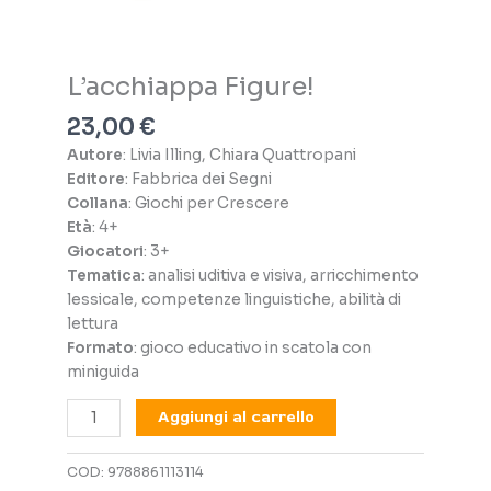
L’acchiappa Figure!
23,00
€
Autore
: Livia Illing, Chiara Quattropani
Editore
: Fabbrica dei Segni
Collana
: Giochi per Crescere
Età
: 4+
Giocatori
: 3+
Tematica
: analisi uditiva e visiva, arricchimento
lessicale, competenze linguistiche, abilità di
lettura
Formato
: gioco educativo in scatola con
miniguida
L’acchiappa
Aggiungi al carrello
Figure!
quantità
COD:
9788861113114