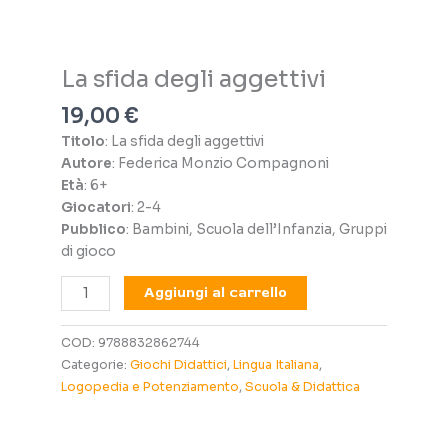
La sfida degli aggettivi
19,00
€
Titolo
: La sfida degli aggettivi
Autore
: Federica Monzio Compagnoni
Età
: 6+
Giocatori
: 2-4
Pubblico
: Bambini, Scuola dell’Infanzia, Gruppi
di gioco
La
Aggiungi al carrello
sfida
degli
COD:
9788832862744
aggettivi
Categorie:
Giochi Didattici
,
Lingua Italiana
,
quantità
Logopedia e Potenziamento
,
Scuola & Didattica