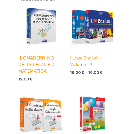
IL QUADERNINO
I Love English –
DELLE REGOLE DI
Volume 1 2
MATEMATICA
Fascia
18,00
€
-
19,00
€
di
19,00
€
prezzo:
da
18,00 €
a
19,00 €