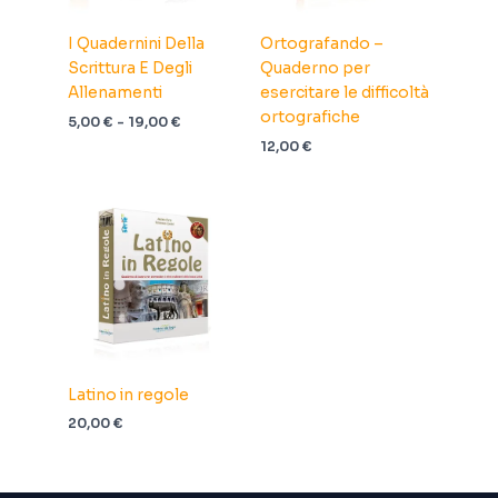
I Quadernini Della
Ortografando –
Scrittura E Degli
Quaderno per
Allenamenti
esercitare le difficoltà
ortografiche
Fascia
5,00
€
-
19,00
€
di
12,00
€
prezzo:
da
5,00 €
a
19,00 €
Latino in regole
20,00
€