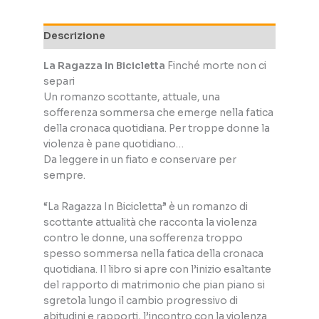
non
ci
Descrizione
separi
quantità
La Ragazza In Bicicletta
Finché morte non ci
separi
Un romanzo scottante, attuale, una
sofferenza sommersa che emerge nella fatica
della cronaca quotidiana. Per troppe donne la
violenza è pane quotidiano…
Da leggere in un fiato e conservare per
sempre.
“La Ragazza In Bicicletta” è un romanzo di
scottante attualità che racconta la violenza
contro le donne, una sofferenza troppo
spesso sommersa nella fatica della cronaca
quotidiana. Il libro si apre con l’inizio esaltante
del rapporto di matrimonio che pian piano si
sgretola lungo il cambio progressivo di
abitudini e rapporti, l’incontro con la violenza