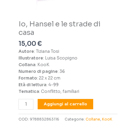
Io, Hansel e le strade di
casa
15,00
€
Autore
: Tiziana Tosi
Illustratore
: Luisa Scopigno
Collana
: KooK
Numero di pagine
: 36
Formato
: 22 x 22 cm
Età di lettura
: 4-99
Tematica
: Conflitto, familiari
Io,
Aggiungi al carrello
Hansel
e
COD:
9788832863116
Categorie:
Collane
,
KooK
le
strade
di