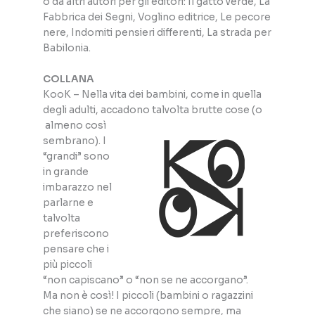
o da altri autori per gli editori: Il gatto verde, La
Fabbrica dei Segni, Voglino editrice, Le pecore
nere, Indomiti pensieri differenti, La strada per
Babilonia.
COLLANA
KooK – Nella vita dei bambini, come in quella
degli adulti, accadono talvolta brutte cose (o
almeno così
sembrano). I
“grandi” sono
in grande
imbarazzo nel
parlarne e
talvolta
preferiscono
pensare che i
più piccoli
“non capiscano” o “non se ne accorgano”.
Ma non è così! I piccoli (bambini o ragazzini
che siano) se ne accorgono sempre, ma