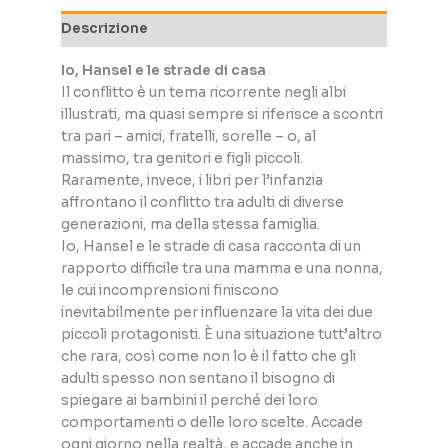
casa
Descrizione
quantità
Io, Hansel e le strade di casa
Il conflitto è un tema ricorrente negli albi
illustrati, ma quasi sempre si riferisce a scontri
tra pari – amici, fratelli, sorelle – o, al
massimo, tra genitori e figli piccoli.
Raramente, invece, i libri per l’infanzia
affrontano il conflitto tra adulti di diverse
generazioni, ma della stessa famiglia.
Io, Hansel e le strade di casa racconta di un
rapporto difficile tra una mamma e una nonna,
le cui incomprensioni finiscono
inevitabilmente per influenzare la vita dei due
piccoli protagonisti. È una situazione tutt’altro
che rara, così come non lo è il fatto che gli
adulti spesso non sentano il bisogno di
spiegare ai bambini il perché dei loro
comportamenti o delle loro scelte. Accade
ogni giorno nella realtà, e accade anche in