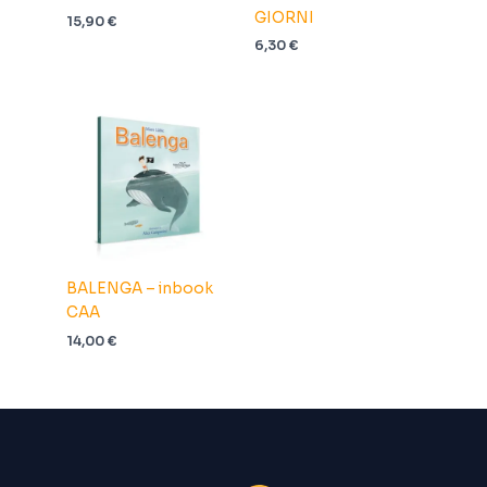
GIORNI
15,90
€
6,30
€
BALENGA – inbook
CAA
14,00
€