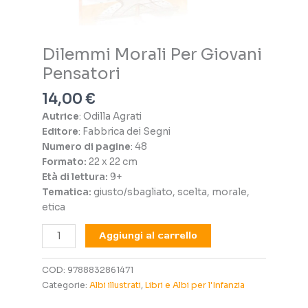
Dilemmi Morali Per Giovani
Pensatori
14,00
€
Autrice
: Odilla Agrati
Editore
: Fabbrica dei Segni
Numero di pagine
: 48
Formato:
22 x 22 cm
Età di lettura:
9+
Tematica:
giusto/sbagliato, scelta, morale,
etica
Dilemmi
Aggiungi al carrello
Morali
Per
COD:
9788832861471
Giovani
Categorie:
Albi illustrati
,
Libri e Albi per l'Infanzia
Pensatori
quantità