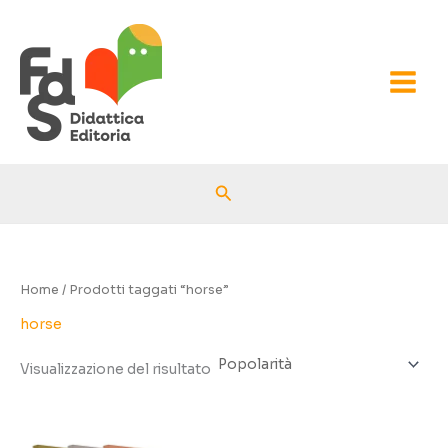
Vai
al
contenuto
Cerca
Home
/ Prodotti taggati “horse”
horse
Visualizzazione del risultato