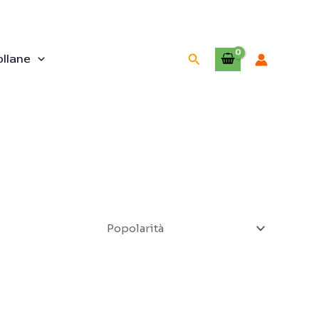
Cerca
ollane