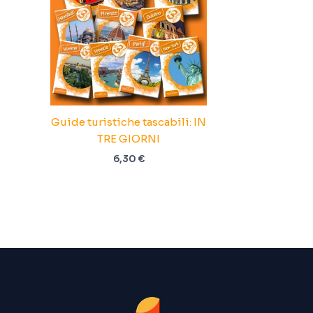
Guide turistiche tascabili: IN
TRE GIORNI
6,30
€